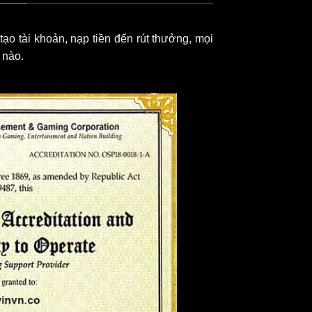
ạo tài khoản, nạp tiền đến rút thưởng, mọi
 nào.