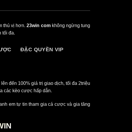
m thú vị hơn.
23win com
không ngừng tung
 tối đa.
CƯỢC
ĐẶC QUYỀN VIP
g
lên đến 100% giá trị giao dịch, tối đa 2triệu
ia các kèo cược hấp dẫn.
 anh em tự tin tham gia cá cược và gia tăng
WIN