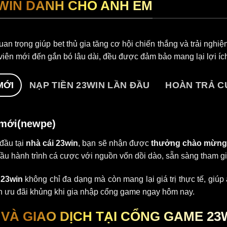
3WIN DÀNH CHO ANH EM
an trọng giúp bet thủ gia tăng cơ hội chiến thắng và trải nghiệ
h viên mới đến gắn bó lâu dài, đều được đảm bảo mang lại lợi ích
MỚI
NẠP TIỀN 23WIN LẦN ĐẦU
HOÀN TRẢ 
 mới(newpe)
 đầu tại
nhà cái 23win
, bạn sẽ nhận được
thưởng chào mừn
ầu hành trình cá cược
với nguồn vốn dồi dào, sẵn sàng tham g
i
23win
không chỉ đa dạng mà còn mang lại giá trị thực tế, giúp
ận ưu đãi khủng khi gia nhập cổng game ngay hôm nay.
VÀ GIAO DỊCH TẠI CỔNG GAME 23