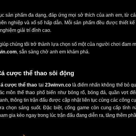
 sản phẩm đa dạng, đáp ứng mọi sở thích của anh em, từ cá cư
yên nghiệp và xổ số hấp dẫn. Mỗi sản phẩm đều được thiết kế v
nghiệm giải trí đỉnh cao.
iúp chúng tôi trở thành lựa chọn số một của người chơi đam mê
win.com
, sẵn sàng chờ anh em khám phá.
Cá cược thể thao sôi động
á cược thể thao
tại
23winvn.co
là điểm nhấn không thể bỏ qu
ác môn thể thao phổ biến như bóng rổ, bóng đá, quần vợt đến
ranh, thông tin trận đấu được cập nhật liên tục cùng các công 
ựa chọn sáng suốt. Đặc biệt, cổng game
còn cung cấp tính n
ham gia kèo ngay trong lúc trận đấu đang diễn ra, tăng thêm phần