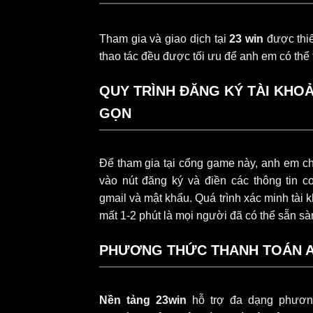
Tham gia và giao dịch tại
23 win
được thiế
thao tác đều được tối ưu để anh em có thể 
QUY TRÌNH ĐĂNG KÝ TÀI KHO
GỌN
Để tham gia tại cổng game này
, anh em ch
vào nút đăng ký và điền các thông tin cơ
gmail và mật khẩu. Quá trình xác minh tài 
mất 1-2 phút là mọi người đã có thể sẵn s
PHƯƠNG THỨC THANH TOÁN 
Nền tảng 23win
hỗ trợ đa dạng phương