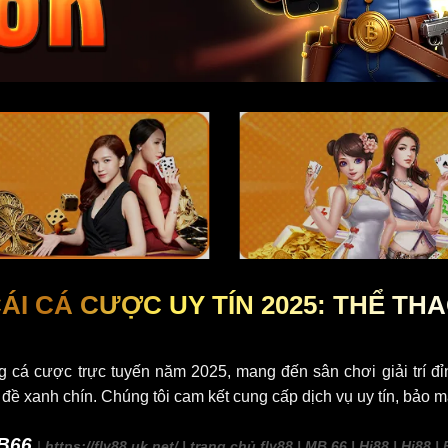
ÁI CÁ CƯỢC UY TÍN 2025: THỂ THA
g cá cược trực tuyến năm 2025, mang đến sân chơi giải trí đỉ
ô đề xanh chín. Chúng tôi cam kết cung cấp dịch vụ uy tín, bảo m
B66
|
https://fly88.uk.net/
|
trang chủ fly88
|
MB 66
|
Hi88
|
Hi88
|