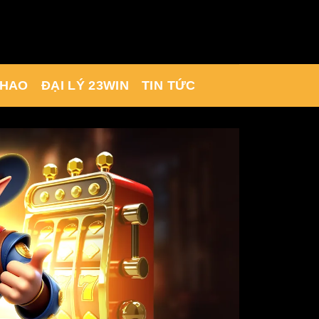
THAO
ĐẠI LÝ 23WIN
TIN TỨC