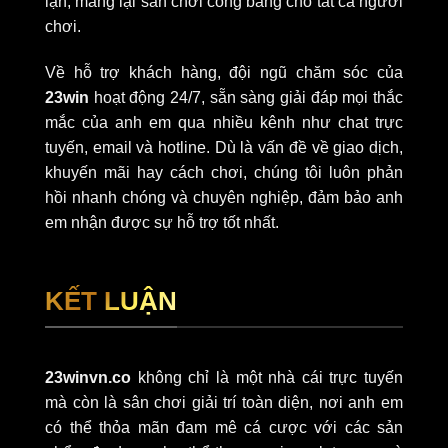
lận, mang lại sân chơi công bằng cho tất cả người
chơi.
Về hỗ trợ khách hàng, đội ngũ chăm sóc của
23win
hoạt động 24/7, sẵn sàng giải đáp mọi thắc
mắc của anh em qua nhiều kênh như chat trực
tuyến, email và hotline. Dù là vấn đề về giao dịch,
khuyến mãi hay cách chơi, chúng tôi luôn phản
hồi nhanh chóng và chuyên nghiệp, đảm bảo anh
em nhận được sự hỗ trợ tốt nhất.
KẾT LUẬN
23winvn.co
không chỉ là một nhà cái trực tuyến
mà còn là sân chơi giải trí toàn diện, nơi anh em
có thể thỏa mãn đam mê cá cược với các sản