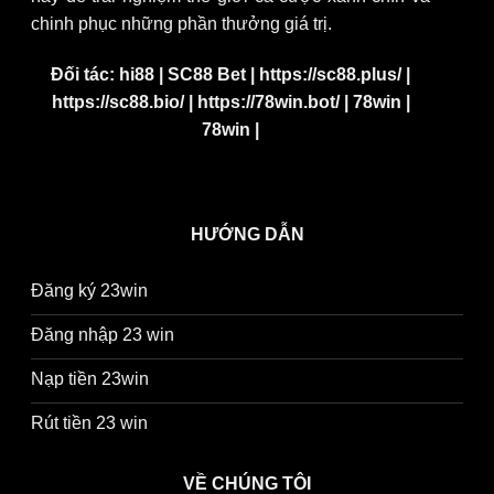
chinh phục những phần thưởng giá trị.
Đối tác:
hi88
|
SC88 Bet
|
https://sc88.plus/
|
https://sc88.bio/
|
https://78win.bot/
|
78win
|
78win
|
HƯỚNG DẪN
Đăng ký 23win
Đăng nhập 23 win
Nạp tiền 23win
Rút tiền 23 win
VỀ CHÚNG TÔI