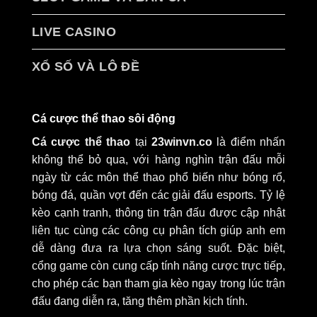
LIVE CASINO
XỔ SỐ VÀ LÔ ĐỀ
Cá cược thể thao sôi động
Cá cược thể thao
tại
23winvn.co
là điểm nhấn
không thể bỏ qua, với hàng nghìn trận đấu mỗi
ngày từ các môn thể thao phổ biến như bóng rổ,
bóng đá, quần vợt đến các giải đấu esports. Tỷ lệ
kèo cạnh tranh, thông tin trận đấu được cập nhật
liên tục cùng các công cụ phân tích giúp anh em
dễ dàng đưa ra lựa chọn sáng suốt. Đặc biệt,
cổng game
còn cung cấp tính năng cược trực tiếp,
cho phép các bạn tham gia kèo ngay trong lúc trận
đấu đang diễn ra, tăng thêm phần kịch tính.