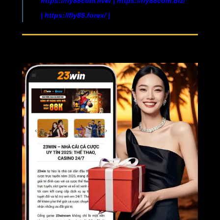
https://fly88com.live/
|
https://fly88com.biz/
|
https://fly88.forex/
|