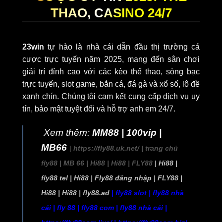
THAO, CASINO 24/7
23win
tự hào là nhà cái dẫn đầu thị trường cá
cược trực tuyến năm 2025, mang đến sân chơi
giải trí đỉnh cao với các kèo thể thao, sòng bạc
trực tuyến, slot game, bắn cá, đá gà và xổ số, lô đề
xanh chín. Chúng tôi cam kết cung cấp dịch vụ uy
tín, bảo mật tuyệt đối và hỗ trợ anh em 24/7.
Xem thêm:
MM88
|
100vip
|
MB66
|
https://fly88.uk.net/
|
trang chủ
fly88
|
MB 66
|
Hi88
|
Hi88
|
FLY88
|
Hi88
|
fly88 tel
|
Hi88
|
Fly88 đăng nhập
|
FLY88
|
Hi88
|
Hi88
|
fly88.ad
|
fly88 slot
|
fly88 nhà
cái
|
fly 88
|
fly88 com
|
fly88 nhà cái
|