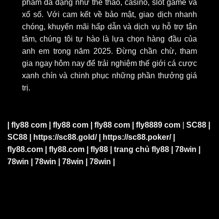
phẩm đa dạng như thể thao, casino, slot game và
xổ số. Với cam kết về bảo mật, giao dịch nhanh
chóng, khuyến mãi hấp dẫn và dịch vụ hỗ trợ tận
tâm, chúng tôi tự hào là lựa chọn hàng đầu của
anh em trong năm 2025. Đừng chần chừ, tham
gia
ngay hôm nay để trải nghiệm thế giới cá cược
xanh chín và chinh phục những phần thưởng giá
trị.
|
fly88 com
|
fly88 com
|
fly88 com
|
fly8889 com
|
SC88
|
SC88
|
https://sc88.gold/
|
https://sc88.poker/
|
fly88.com
|
fly88.com
|
fly88
|
trang chủ fly88
|
78win
|
78win
|
78win
|
78win
|
78win
|